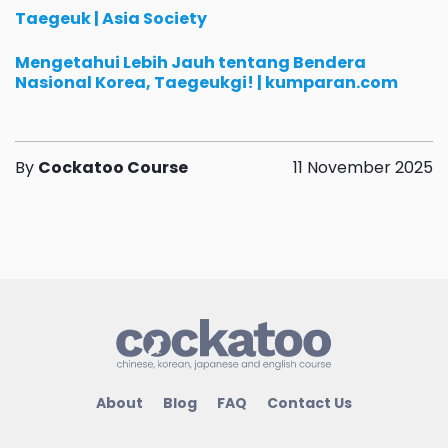
Taegeuk | Asia Society
Mengetahui Lebih Jauh tentang Bendera
Nasional Korea, Taegeukgi! | kumparan.com
By
Cockatoo Course
11 November 2025
Kursus Bahasa Mandarin Kursus Bahasa
Korea Kursus Bahasa Jepang Kursus
Bahasa Inggris Les Bahasa Mandarin Les
Bahasa Korea Les Bahasa Jepang Les
Bahasa Inggris Belajar Bahasa
About
Blog
FAQ
Contact Us
Mandarin Belajar Bahasa Korea Belajar
Bahasa Jepang Belajar Bahasa Inggris