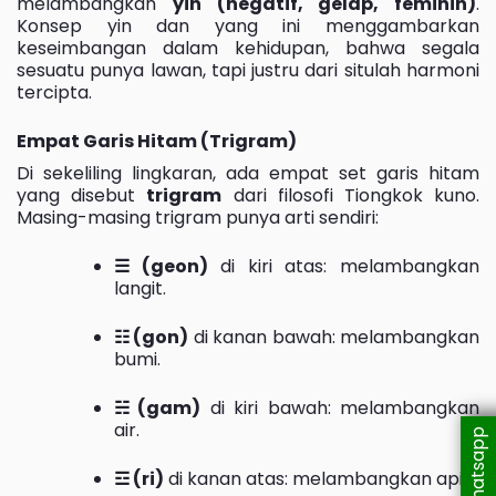
melambangkan
yin (negatif, gelap, feminin)
.
Konsep yin dan yang ini menggambarkan
keseimbangan dalam kehidupan, bahwa segala
sesuatu punya lawan, tapi justru dari situlah harmoni
tercipta.
Empat Garis Hitam (Trigram)
Di sekeliling lingkaran, ada empat set garis hitam
yang disebut
trigram
dari filosofi Tiongkok kuno.
Masing-masing trigram punya arti sendiri:
☰ (geon)
di kiri atas: melambangkan
langit.
☷ (gon)
di kanan bawah: melambangkan
bumi.
☵ (gam)
di kiri bawah: melambangkan
air.
Whatsapp
☲ (ri)
di kanan atas: melambangkan api.