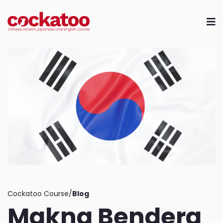
Skip
to
content
Cockatoo Course/
Blog
Makna Bendera