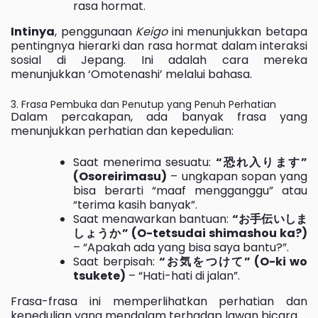
rasa hormat.
Intinya
, penggunaan
Keigo
ini menunjukkan betapa
pentingnya hierarki dan rasa hormat dalam interaksi
sosial di Jepang. Ini adalah cara mereka
menunjukkan ‘Omotenashi’ melalui bahasa.
3. Frasa Pembuka dan Penutup yang Penuh Perhatian
Dalam percakapan, ada banyak frasa yang
menunjukkan perhatian dan kepedulian:
Saat menerima sesuatu:
“恐れ入ります”
(Osoreirimasu)
– ungkapan sopan yang
bisa berarti “maaf mengganggu” atau
“terima kasih banyak”.
Saat menawarkan bantuan:
“お手伝いしま
しょうか” (O-tetsudai shimashou ka?)
– “Apakah ada yang bisa saya bantu?”.
Saat berpisah:
“お気をつけて” (O-ki wo
tsukete)
– “Hati-hati di jalan”.
Frasa-frasa ini memperlihatkan perhatian dan
kepedulian yang mendalam terhadap lawan bicara.