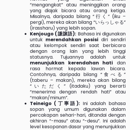
“mengangkat” atau meninggikan orang
yang diajak bicara atau orang ketiga.
Misalnya, daripada bilang “行く” (iku –
pergi), mereka akan bilang “いらっしゃる”
(irassharu) yang lebih sopan.
Kenjougo (謙譲語):
Bahasa ini digunakan
untuk
merendahkan posisi
diri sendiri
atau kelompok sendiri saat berbicara
dengan orang lain yang lebih tinggi
statusnya. Tujuannya adalah untuk
menunjukkan kerendahan hati
dan
rasa hormat kepada lawan bicara.
Contohnya, daripada bilang “食べる”
(taberu – makan), mereka akan bilang
“いただく” (itadaku) yang berarti
“menerima dengan rendah hati” atau
“makan/minum”.
Teineigo (丁寧語):
Ini adalah bahasa
sopan yang umum digunakan dalam
percakapan sehari-hari, ditandai dengan
akhiran “-masu” atau “-desu”. Ini adalah
level kesopanan dasar yang menunjukkan